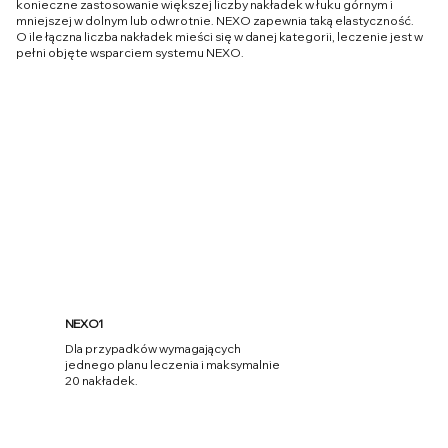
konieczne zastosowanie większej liczby nakładek w łuku górnym i
mniejszej w dolnym lub odwrotnie. NEXO zapewnia taką elastyczność.
O ile łączna liczba nakładek mieści się w danej kategorii, leczenie jest w
pełni objęte wsparciem systemu NEXO.
NEXO1
Dla przypadków wymagających
jednego planu leczenia i maksymalnie
20 nakładek.
Więcej informacji