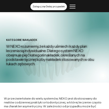
Zaloguj się-Dodaj przypadek
KATEGORIE NAKŁADEK
W NEXO rozumiemy, że każdy uśmiech i każdy plan
leczenia są indywidualne. Dlatego system NEXO
obejmuje pięć kategorii nakładek, określanych na
podstawie łącznej liczby nakładek stosowanych w obu
łukach zębowych.
W przeciwieństwie do wielu systemów, NEXO jest dostosowany do
realiów codziennej praktyki ortodontycznej, w której leczenie często
ma charakter asymetryczny. W zależności od przypadku może być