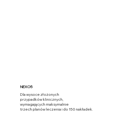
Więcej informacji
NEXO5
Dla wysoce złożonych
przypadków klinicznych,
wymagających maksymalnie
trzech planów leczenia i do 150 nakładek.
Więcej informacji