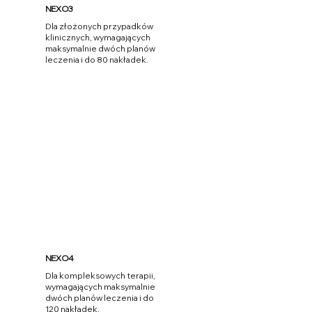
NEXO3
Dla złożonych przypadków
klinicznych, wymagających
maksymalnie dwóch planów
leczenia i do 80 nakładek.
Więcej informacji
NEXO4
Dla kompleksowych terapii,
wymagających maksymalnie
dwóch planów leczenia i do
120 nakładek.