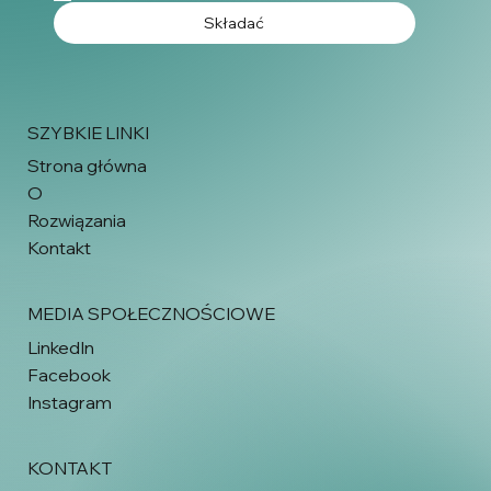
Składać
SZYBKIE LINKI
Strona główna
O
Rozwiązania
Kontakt
MEDIA SPOŁECZNOŚCIOWE
LinkedIn
Facebook
Instagram
KONTAKT