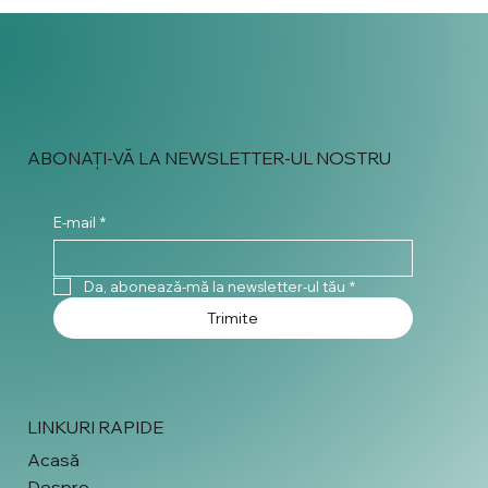
ABONAȚI-VĂ LA NEWSLETTER-UL NOSTRU
E-mail
*
Da, abonează-mă la newsletter-ul tău
*
Trimite
LINKURI RAPIDE
Acasă
Despre