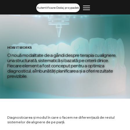
Autentificare-Dodaj przypadek
HOW IT WORKS
O nouă modalitate de a gândi despre terapia cu alignere,
una structurată, sistematică și bazată pe criterii clinice.
Fiecare element a fost conceput pentru a optimiza
diagnosticul, a îmbunătăți planificarea și a oferi rezultate
previzibile.
Diagnosticarea și modul în care o facem ne diferențiază de restul
sistemelor de alignere de pe piață.