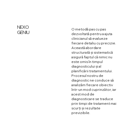
NEXO
O metodă pas cu pas
GENIU
dezvoltată pentru a ajuta
clinicianul să evalueze
fiecare detaliu cu precizie.
Această abordare
structurată și sistematică
asigură faptul că nimic nu
este omis în timpul
diagnosticului și al
planificării tratamentului.
Procesul nostru de
diagnostic ne conduce să
analizăm fiecare obiectiv
într-un mod cuprinzător, iar
acest mod de
diagnosticare se traduce
prin timpi de tratament mai
scurți și rezultate
previzibile.