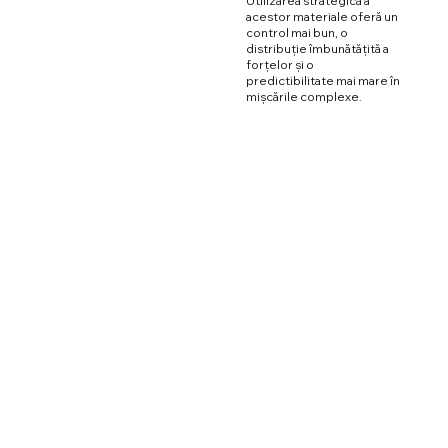
Utilizarea strategică a
acestor materiale oferă un
control mai bun, o
distribuție îmbunătățită a
forțelor și o
predictibilitate mai mare în
mișcările complexe.