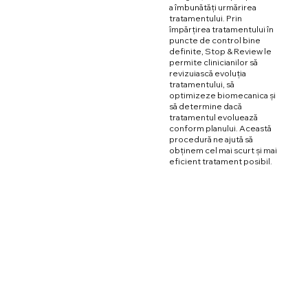
a îmbunătăți urmărirea
tratamentului. Prin
împărțirea tratamentului în
puncte de control bine
definite, Stop & Review le
permite clinicianilor să
revizuiască evoluția
tratamentului, să
optimizeze biomecanica și
să determine dacă
tratamentul evoluează
conform planului. Această
procedură ne ajută să
obținem cel mai scurt și mai
eficient tratament posibil.