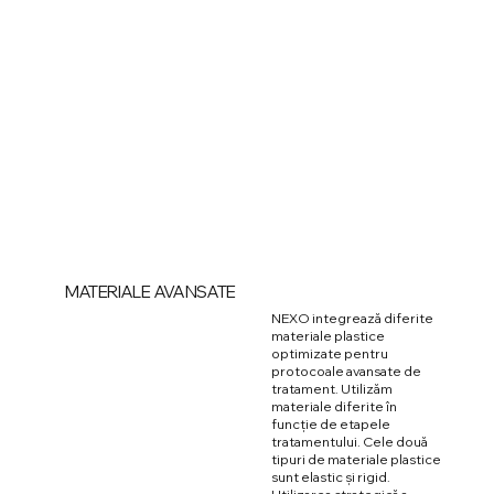
MATERIALE AVANSATE
NEXO integrează diferite
materiale plastice
optimizate pentru
protocoale avansate de
tratament. Utilizăm
materiale diferite în
funcție de etapele
tratamentului. Cele două
tipuri de materiale plastice
sunt elastic și rigid.