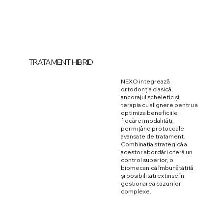
TRATAMENT HIBRID
NEXO integrează
ortodonția clasică,
ancorajul scheletic și
terapia cu alignere pentru a
optimiza beneficiile
fiecărei modalități,
permițând protocoale
avansate de tratament.
Combinația strategică a
acestor abordări oferă un
control superior, o
biomecanică îmbunătățită
și posibilități extinse în
gestionarea cazurilor
complexe.