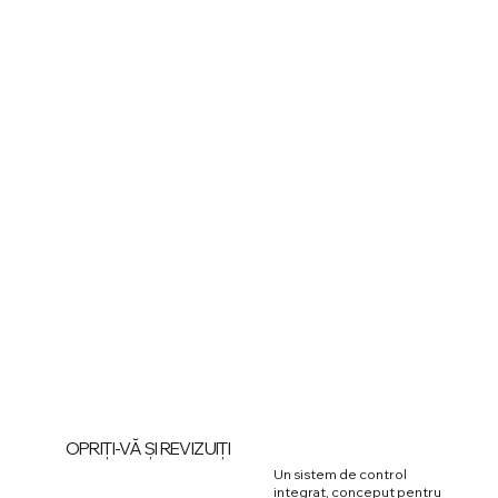
OPRIȚI-VĂ ȘI REVIZUIȚI
Un sistem de control
integrat, conceput pentru