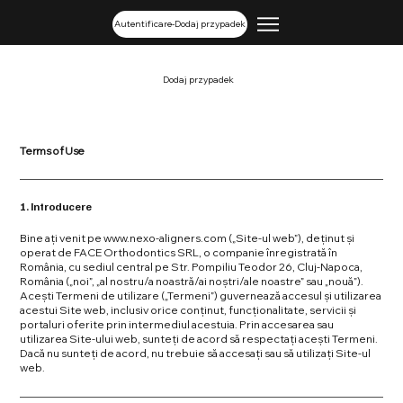
Autentificare-Dodaj przypadek
Dodaj przypadek
Terms of Use
1. Introducere
Bine ați venit pe
www.nexo-aligners.com
(„Site-ul web”), deținut și
operat de FACE Orthodontics SRL, o companie înregistrată în
România, cu sediul central pe Str. Pompiliu Teodor 26, Cluj-Napoca,
România („noi”, „al nostru/a noastră/ai noștri/ale noastre” sau „nouă”).
Acești Termeni de utilizare („Termeni”) guvernează accesul și utilizarea
acestui Site web, inclusiv orice conținut, funcționalitate, servicii și
portaluri oferite prin intermediul acestuia. Prin accesarea sau
utilizarea Site-ului web, sunteți de acord să respectați acești Termeni.
Dacă nu sunteți de acord, nu trebuie să accesați sau să utilizați Site-ul
web.