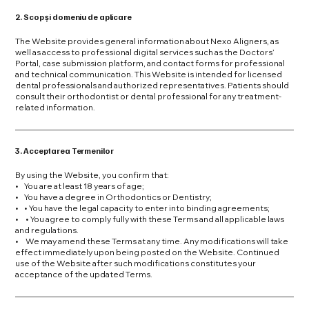
2. Scop și domeniu de aplicare
The Website provides general information about Nexo Aligners, as
well as access to professional digital services such as the Doctors’
Portal, case submission platform, and contact forms for professional
and technical communication. This Website is intended for licensed
dental professionals and authorized representatives. Patients should
consult their orthodontist or dental professional for any treatment-
related information.
3. Acceptarea Termenilor
By using the Website, you confirm that:
• You are at least 18 years of age;
• You have a degree in Orthodontics or Dentistry;
• • You have the legal capacity to enter into binding agreements;
• • You agree to comply fully with these Terms and all applicable laws
and regulations.
• We may amend these Terms at any time. Any modifications will take
effect immediately upon being posted on the Website. Continued
use of the Website after such modifications constitutes your
acceptance of the updated Terms.