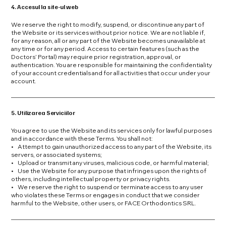
4. Accesul la site-ul web
We reserve the right to modify, suspend, or discontinue any part of
the Website or its services without prior notice. We are not liable if,
for any reason, all or any part of the Website becomes unavailable at
any time or for any period. Access to certain features (such as the
Doctors’ Portal) may require prior registration, approval, or
authentication. You are responsible for maintaining the confidentiality
of your account credentials and for all activities that occur under your
account.
5. Utilizarea Serviciilor
You agree to use the Website and its services only for lawful purposes
and in accordance with these Terms. You shall not:
• Attempt to gain unauthorized access to any part of the Website, its
servers, or associated systems;
• Upload or transmit any viruses, malicious code, or harmful material;
• Use the Website for any purpose that infringes upon the rights of
others, including intellectual property or privacy rights.
• We reserve the right to suspend or terminate access to any user
who violates these Terms or engages in conduct that we consider
harmful to the Website, other users, or FACE Orthodontics SRL.