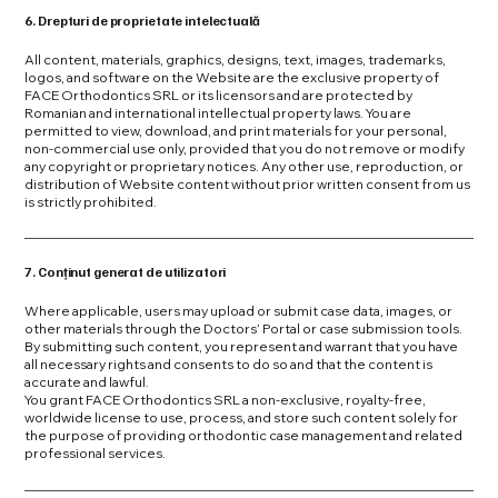
6. Drepturi de proprietate intelectuală
All content, materials, graphics, designs, text, images, trademarks,
logos, and software on the Website are the exclusive property of
FACE Orthodontics SRL or its licensors and are protected by
Romanian and international intellectual property laws. You are
permitted to view, download, and print materials for your personal,
non-commercial use only, provided that you do not remove or modify
any copyright or proprietary notices. Any other use, reproduction, or
distribution of Website content without prior written consent from us
is strictly prohibited.
7. Conținut generat de utilizatori
Where applicable, users may upload or submit case data, images, or
other materials through the Doctors’ Portal or case submission tools.
By submitting such content, you represent and warrant that you have
all necessary rights and consents to do so and that the content is
accurate and lawful.
You grant FACE Orthodontics SRL a non-exclusive, royalty-free,
worldwide license to use, process, and store such content solely for
the purpose of providing orthodontic case management and related
professional services.