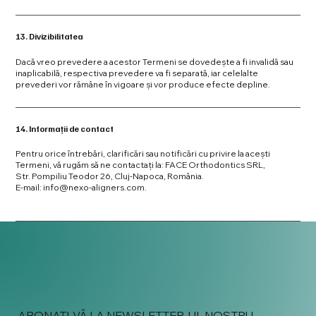
13. Divizibilitatea
Dacă vreo prevedere a acestor Termeni se dovedește a fi invalidă sau
inaplicabilă, respectiva prevedere va fi separată, iar celelalte
prevederi vor rămâne în vigoare și vor produce efecte depline.
14. Informații de contact
Pentru orice întrebări, clarificări sau notificări cu privire la acești
Termeni, vă rugăm să ne contactați la: FACE Orthodontics SRL,
Str. Pompiliu Teodor 26, Cluj-Napoca, România.
E-mail:
info@nexo-aligners.com
.
ABONAȚI-VĂ LA NEWSLETTER-UL NOSTRU