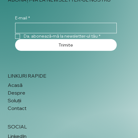
E-mail
*
Da, abonează-mă la newsletter-ul tău
*
Trimite
LINKURI RAPIDE
Acasă
Despre
Soluții
Contact
SOCIAL
LinkedIn