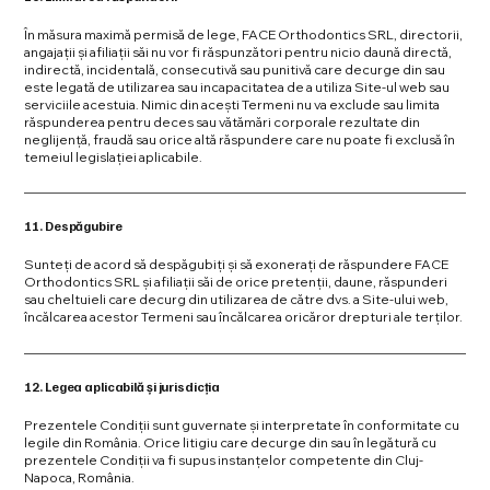
În măsura maximă permisă de lege, FACE Orthodontics SRL, directorii,
angajații și afiliații săi nu vor fi răspunzători pentru nicio daună directă,
indirectă, incidentală, consecutivă sau punitivă care decurge din sau
este legată de utilizarea sau incapacitatea de a utiliza Site-ul web sau
serviciile acestuia. Nimic din acești Termeni nu va exclude sau limita
răspunderea pentru deces sau vătămări corporale rezultate din
neglijență, fraudă sau orice altă răspundere care nu poate fi exclusă în
temeiul legislației aplicabile.
11. Despăgubire
Sunteți de acord să despăgubiți și să exonerați de răspundere FACE
Orthodontics SRL și afiliații săi de orice pretenții, daune, răspunderi
sau cheltuieli care decurg din utilizarea de către dvs. a Site-ului web,
încălcarea acestor Termeni sau încălcarea oricăror drepturi ale terților.
12. Legea aplicabilă și jurisdicția
Prezentele Condiții sunt guvernate și interpretate în conformitate cu
legile din România. Orice litigiu care decurge din sau în legătură cu
prezentele Condiții va fi supus instanțelor competente din Cluj-
Napoca, România.