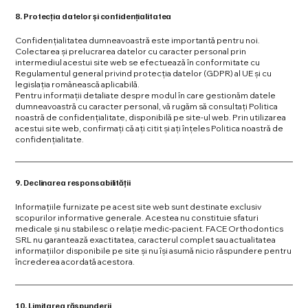
8. Protecția datelor și confidențialitatea
Confidențialitatea dumneavoastră este importantă pentru noi.
Colectarea și prelucrarea datelor cu caracter personal prin
intermediul acestui site web se efectuează în conformitate cu
Regulamentul general privind protecția datelor (GDPR) al UE și cu
legislația românească aplicabilă.
Pentru informații detaliate despre modul în care gestionăm datele
dumneavoastră cu caracter personal, vă rugăm să consultați Politica
noastră de confidențialitate, disponibilă pe site-ul web. Prin utilizarea
acestui site web, confirmați că ați citit și ați înțeles Politica noastră de
confidențialitate.
9. Declinarea responsabilității
Informațiile furnizate pe acest site web sunt destinate exclusiv
scopurilor informative generale. Acestea nu constituie sfaturi
medicale și nu stabilesc o relație medic-pacient. FACE Orthodontics
SRL nu garantează exactitatea, caracterul complet sau actualitatea
informațiilor disponibile pe site și nu își asumă nicio răspundere pentru
încrederea acordată acestora.
10. Limitarea răspunderii